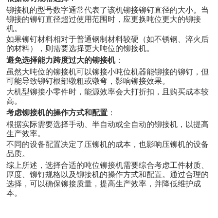
铆接机的型号数字通常代表了该机铆接铆钉直径的大小。当
铆接的铆钉直径超过使用范围时，应更换吨位更大的铆接
机
‌。
如果铆钉材料相对于普通钢制材料较硬（如不锈钢、淬火后
的材料），则需要选择更大吨位的铆接机
‌。
避免选择能力跨度过大的铆接机
‌：
虽然大吨位的铆接机可以铆接小吨位机器能铆接的铆钉，但
可能导致铆钉根部镦粗或镦弯，影响铆接效果
‌。
大机型铆接小零件时，能源效率会大打折扣，且购买成本较
高
‌。
考虑铆接机的操作方式和配置
‌：
根据实际需要选择手动、半自动或全自动的铆接机，以提高
生产效率
‌。
不同的设备配置决定了压铆机的成本，也影响压铆机的设备
品质
‌。
综上所述，选择合适的吨位铆接机需要综合考虑工件材质、
厚度、铆钉规格以及铆接机的操作方式和配置。通过合理的
选择，可以确保铆接质量，提高生产效率，并降低维护成
本。